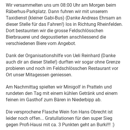
Wir versammelten uns um 08:00 Uhr am Morgen beim
Räberhus-Parkplatz. Dann fuhren wir mit unserem
Taxidienst (kleiner Gabi-Bus) (Danke Andreas Ehrsam an
dieser Stelle für das Fahren!) los in Richtung Rheinfelden.
Dort bestaunten wir die grosse Feldschlösschen
Bierbrauerei und degoustierten anschliessend die
verschiedenen Biere vom Angebot.
Dank der Organisationshilfe von Ueli Reinhard (Danke
auch dir an dieser Stelle!) durften wir sogar ohne Grenze
probieren und noch im Feldschlösschen Restaurant vor
Ort unser Mitagessen geniessen.
Am Nachmittag spielten wir
Minigolf in Pratteln und
rundeten den Tag mit einem kühlen Getränk
u
n
d
e
i
n
e
m
f
e
i
n
e
n
im Gasthof zum Bären in Niederbipp ab.
Die versprochene Flasche Wein fon Hans Obrecht ist
leider noch offen... Gratullationen für den super Sieg
gegen Profi-Hausi mit ca. 3 Punkten geht an Burki!!! :)